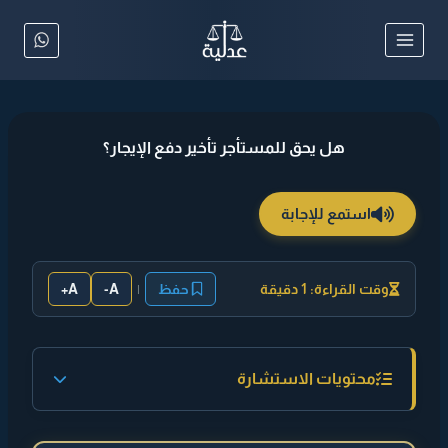
لتجاوز
لى
لمحتوى
هل يحق للمستأجر تأخير دفع الإيجار؟
استمع للإجابة
وقت القراءة: 1 دقيقة
حفظ
|
A-
A+
محتويات الاستشارة
◄ إجابة مختصرة :