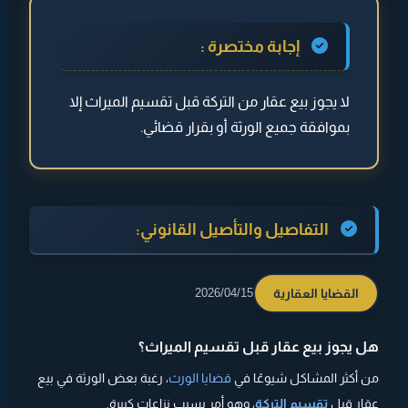
◄ التفاصيل والتأصيل القانوني:
إجابة مختصرة :
◄ هل يمكن بيع العقار؟
لا يجوز بيع عقار من التركة قبل تقسيم الميراث إلا
◄ لماذا يشترط الاتفاق؟
بموافقة جميع الورثة أو بقرار قضائي.
◄ الحالات المسموح بها
◄ ماذا يحدث عند البيع بدون موافقة؟
◄
نصيحة
التفاصيل والتأصيل القانوني:
القضايا العقارية
2026/04/15
هل يجوز بيع عقار قبل تقسيم الميراث؟
من أكثر المشاكل شيوعًا في
قضايا الورث
، رغبة بعض الورثة في بيع
عقار قبل
تقسيم التركة
، وهو أمر يسبب نزاعات كبيرة.