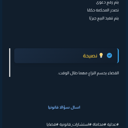
يتم رفع دعوى
تصدر المحكمة حكمًا
يتم تنفيذ البيع جبريًا
نصيحة
القضاء يحسم النزاع مهما طال الوقت.
اسال سؤالا قانونيا
#عدلية #محاماة #استشارات_قانونية #قضايا