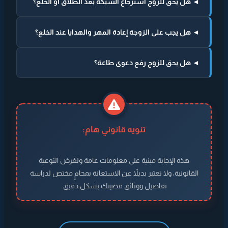
◄ هل يحق للزوج استرجاع الشبكة بعد الطلاق أو الخلع؟
◄ هل يجب على الزوجة إعادة المهر والهدايا عند الخلع؟
◄ هل يحق للزوج رفع دعوى طاعة؟
تنويه قانوني هام:
هذه الإجابة مبنية على معلومات عامة ولغرض التوعية
القانونية، ولا تعتبر بديلاً عن الاستعانة بمحامٍ مختص لدراسة
تفاصيل ووثائق قضيتك بشكل دقيق.