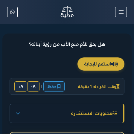
لتجاوز
لى
لمحتوى
هل يحق للأم منع الأب من رؤية أبنائه؟
استمع للإجابة
وقت القراءة: 1 دقيقة
حفظ
|
A-
A+
محتويات الاستشارة
◄ إجابة مختصرة :