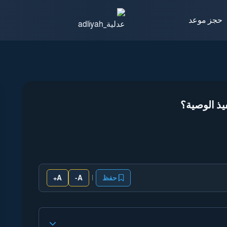
حجز موعد
يذ الوصية؟
|
حفظ
A-
A+