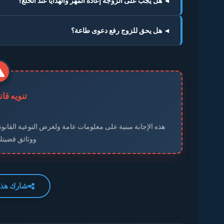
◄ هل يجب على الزوجة إعادة المهر والهدايا عند الخلع؟
◄ هل يحق للزوج رفع دعوى طاعة؟
تنويه قا
هذه الإجابة مبنية على معلومات عامة ولغرض التوعية القانوني
ووثائق قضيت
شارك هذه