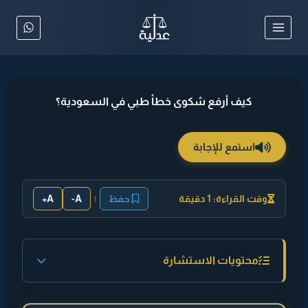
لتجاوز
لى
لمحتوى
كيف أرفع شكوى خطأ طبي في السعودية؟
استمع للإجابة
وقت القراءة: 1 دقيقة
حفظ
|
A-
A+
محتويات الاستشارة
◄ إجابة مختصرة :