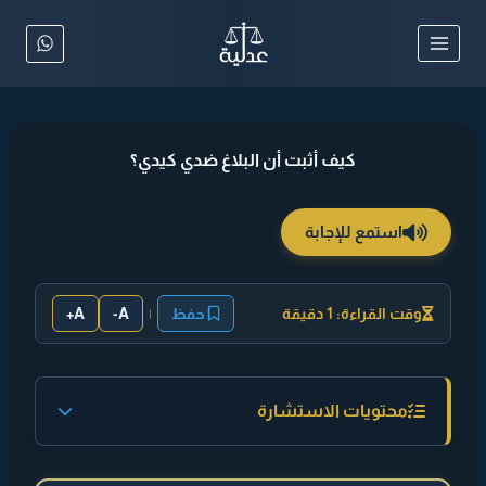
لتجاوز
لى
لمحتوى
كيف أثبت أن البلاغ ضدي كيدي؟
استمع للإجابة
وقت القراءة: 1 دقيقة
حفظ
|
A-
A+
محتويات الاستشارة
◄ إجابة مختصرة :