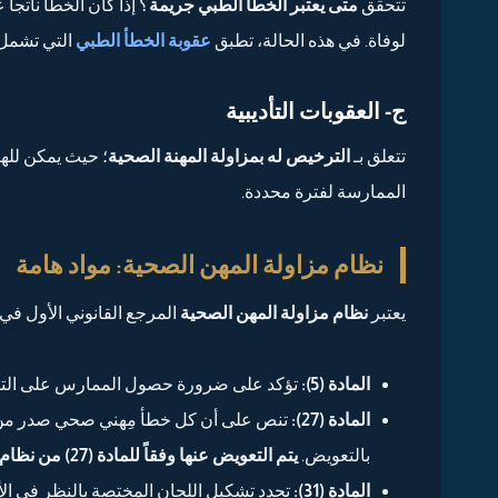
تتحقق
متى يعتبر الخطأ الطبي جريمة
؟ إذا كان الخطأ ناتجا
لوفاة. في هذه الحالة، تطبق
عقوبة الخطأ الطبي
التي تشمل 
ج- العقوبات التأديبية
تتعلق بـ
الترخيص له بمزاولة المهنة الصحية
؛ حيث يمكن لله
الممارسة لفترة محددة.
نظام مزاولة المهن الصحية: مواد هامة
يعتبر
نظام مزاولة المهن الصحية
المرجع القانوني الأول في 
المادة (5):
تؤكد على ضرورة حصول الممارس على التر
المادة (27):
تنص على أن كل خطأ مِهني صحي صدر من
بالتعويض.
يتم التعويض عنها وفقاً للمادة (27) من نظام ممارسة المهن الصحية
المادة (31):
تحدد تشكيل اللجان المختصة بالنظر في الأ