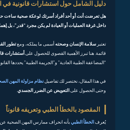
دليل الشامل حول استشارات قانونية في ال
هل تعرضت أنت أو أحد أفراد أسرتك لوعكة صحية ساءت حا
داخل غرفة العمليات أو العيادة لم يكن مجرد “قدر”، بل إهمالا
تعتبر
سلامة الإنسان وصحته
أسمى ما يملكه، ومع
تطور الق
قائمة. هنا تبرز الأهمية القصوى للحصول على
أستشارات قان
“المضاعفة الطبية العادية” و”الجريمة الطبية” يحددها القانون
في هذا المقال، نختصر لك تفاصيل
نظام مزاولة المهن الصح
وحتى الحصول على
التعويض عن الضرر الجسدي
.
المقصود بالخطأ الطبي وتعريفه قانوناً
يُعرف
الخطأ الطبي
بأنه انحراف ممارس المهن الصحية عن أص