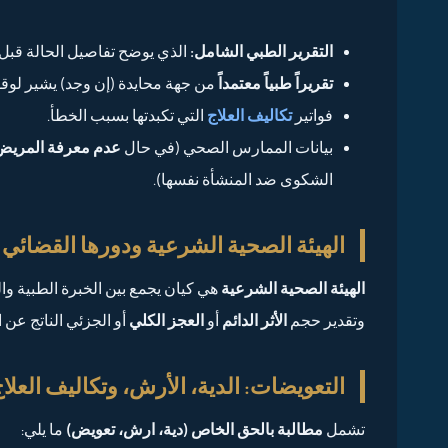
التقرير الطبي الشامل:
الذي يوضح تفاصيل الحالة قبل 
تقريراً طبياً معتمداً
من جهة محايدة (إن وجد) يشير لوقو
فواتير
تكاليف العلاج
التي تكبدتها بسبب الخطأ.
بيانات الممارس الصحي (في حال
عدم معرفة المريض
الشكوى ضد المنشأة نفسها).
الهيئة الصحية الشرعية ودورها القضائي
الهيئة الصحية الشرعية
هي كيان يجمع بين الخبرة الطبية وال
وتقدير حجم
الأثر الدائم
أو
العجز الكلي
أو الجزئي الناتج عن ا
التعويضات: الدية، الأرش، وتكاليف العلا
تشمل
مطالبة بالحق الخاص (دية، ارش، تعويض)
ما يلي: