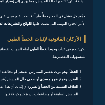
اليقظة التي تقتضيها حالة المريض، مما يؤدي إلى
إضرار ال
لا يُعد كل فشل في العلاج خطأً طبياً؛ فالطب علم مبني على “
الأمر الحدود المهنية التي نصت عليها
اللوائح والتشريعات ال
الأركان القانونية لإثبات الخطأ الطبي
لكي تنجح في
اثبات وجود الخطأ الطبي
أمام الجهات القضائية
للمسؤولية التقصيرية):
الخطأ:
وهو ثبوت تقصير الممارس الصحي أو مخالفته لل
الضرر:
وقوع
ضرر جسدي أو صحي حال
للمريض (عجز،
العلاقة السببية بين الخطأ والضرر:
أي إثبات أن هذا ال
المريض السابقة أو مضاعفات نادرة لا يمكن تلافيها.