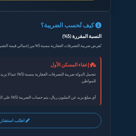
كيف تُحسب الضريبة؟
النسبة المقررة (5%)
تُفرض ضريبة التصرفات العقارية بنسبة 5% من إجمالي قيمة التصرف في العقار (البيع، التنازل، المقايضة) مهما كانت حالته.
إعفاء المسكن الأول
تتحمل الدولة ضريبة التصرفات العقارية بنسبة (5%) عما لا يزيد عن مبلغ
للمواطن.
أي مبلغ يزيد عن المليون ريال، يتم حساب الضريبة (5%) على المبلغ الزائد فقط.
اطلب استشارة 